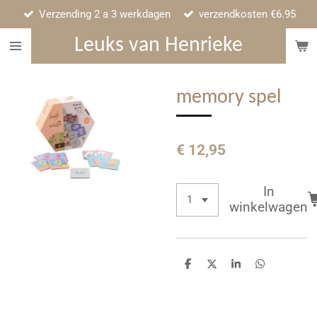
Verzending 2 a 3 werkdagen
verzendkosten €6.95
Ga
direct
Leuks van Henrieke
naar
de
hoofdinhoud
memory spel
€ 12,95
In
winkelwagen
D
D
S
D
e
e
h
e
l
e
a
l
e
l
r
e
n
e
n