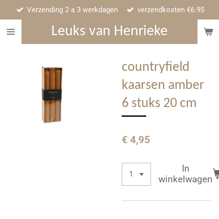
Verzending 2 a 3 werkdagen
verzendkosten €6.95
Ga
direct
Leuks van Henrieke
naar
de
hoofdinhoud
countryfield
kaarsen amber
6 stuks 20 cm
€ 4,95
In
winkelwagen