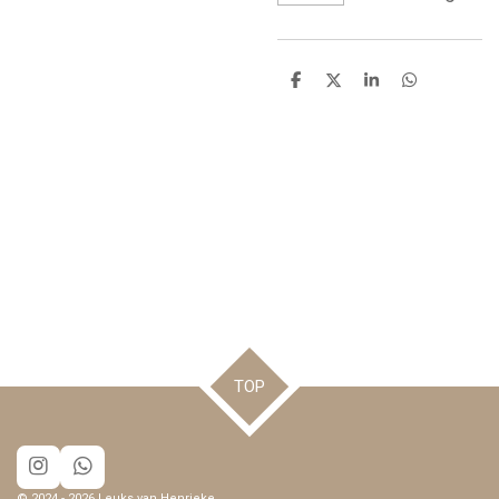
D
D
S
D
e
e
h
e
l
e
a
l
e
l
r
e
n
e
n
TOP
I
W
n
h
© 2024 - 2026 Leuks van Henrieke