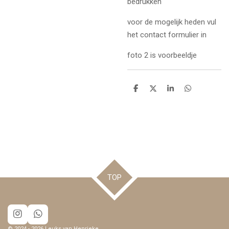
bedrukken
voor de mogelijk heden vul
het contact formulier in
foto 2 is voorbeeldje
D
D
S
D
e
e
h
e
l
e
a
l
e
l
r
e
n
e
n
TOP
I
W
n
h
© 2024 - 2026 Leuks van Henrieke