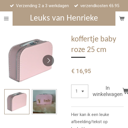
Verzending 2 a 3 werkdagen
verzendkosten €6.95
Ga
direct
Leuks van Henrieke
naar
de
hoofdinhoud
koffertje baby
roze 25 cm
€ 16,95
In
winkelwagen
Hier kan ik een leuke
afbeelding/tekst op