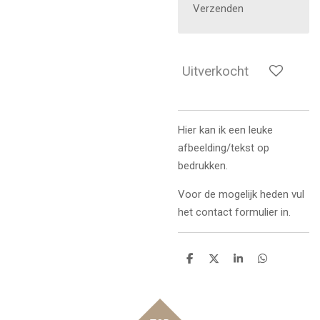
Verzenden
Uitverkocht
Hier kan ik een leuke
afbeelding/tekst op
bedrukken.
Voor de mogelijk heden vul
het contact formulier in.
D
D
S
D
e
e
h
e
l
e
a
l
e
l
r
e
n
e
n