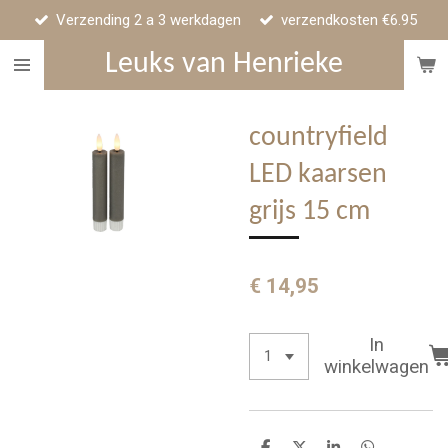
Verzending 2 a 3 werkdagen
verzendkosten €6.95
Ga
direct
Leuks van Henrieke
naar
de
hoofdinhoud
countryfield
LED kaarsen
grijs 15 cm
€ 14,95
In
winkelwagen