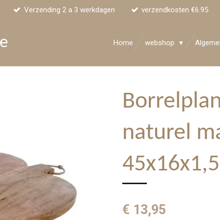
Verzending 2 a 3 werkdagen
verzendkosten €6.95
ke
Home
webshop
Algeme
Borrelpla
naturel m
45x16x1,
€ 13,95