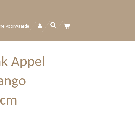
ne voorwaarde
nk Appel
ango
5cm