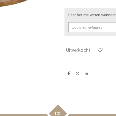
Laat het me weten wanneer 
Uitverkocht
D
D
S
e
e
h
l
e
a
e
l
r
n
e
TOP