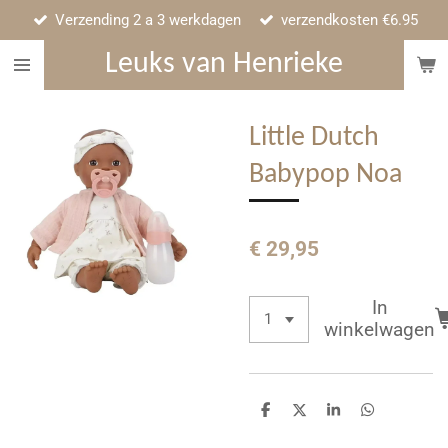
Verzending 2 a 3 werkdagen
verzendkosten €6.95
Ga
direct
Leuks van Henrieke
naar
de
hoofdinhoud
Little Dutch
Babypop Noa
€ 29,95
In
winkelwagen
D
D
S
D
e
e
h
e
l
e
a
l