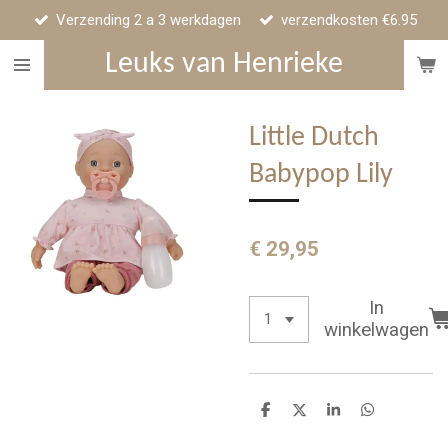
Verzending 2 a 3 werkdagen
verzendkosten €6.95
Ga
direct
Leuks van Henrieke
naar
de
hoofdinhoud
Little Dutch
Babypop Lily
€ 29,95
In
winkelwagen
D
D
S
D
e
e
h
e
l
e
a
l