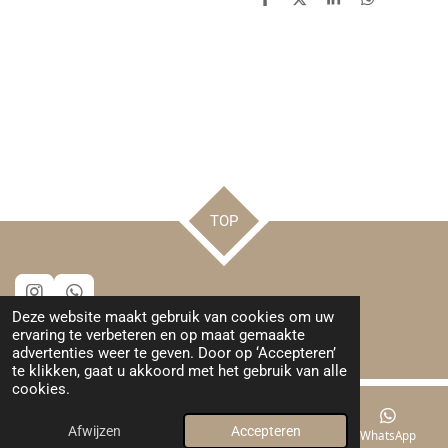
D
D
S
D
e
e
h
e
l
e
a
l
e
l
r
e
n
e
n
TOP
I
W
Deze website maakt gebruik van cookies om uw
n
h
© 2024 - 2026 Leuks van Henrieke
ervaring te verbeteren en op maat gemaakte
s
a
Powered by
JouwWeb
advertenties weer te geven. Door op ‘Accepteren’
t
t
te klikken, gaat u akkoord met het gebruik van alle
a
s
cookies.
g
A
r
p
a
p
Afwijzen
Accepteren
E-mailadres
Kaart
Instagram
WhatsApp
m