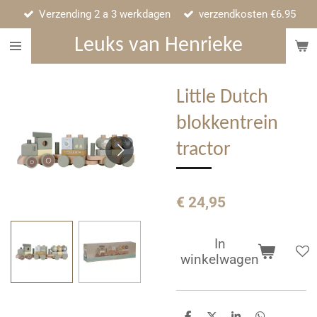
Verzending 2 a 3 werkdagen
verzendkosten €6.95
Ga
direct
Leuks van Henrieke
naar
de
hoofdinhoud
Little Dutch
blokkentrein
tractor
€ 24,95
In
winkelwagen