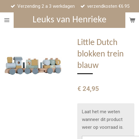
Verzending 2 a 3 werkdagen
verzendkosten €6.95
Ga
direct
Leuks van Henrieke
naar
de
hoofdinhoud
Little Dutch
blokken trein
blauw
€ 24,95
Laat het me weten
wanneer dit product
weer op voorraad is.