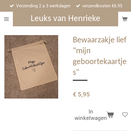
Verzending 2 a 3 werkdagen
verzendkosten €6.95
Ga
direct
Leuks van Henrieke
naar
de
hoofdinhoud
Bewaarzakje lief
"mijn
geboortekaartje
s"
€ 5,95
In
winkelwagen