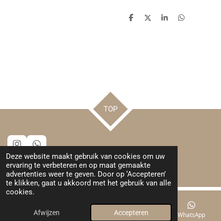
D
D
S
D
e
e
h
e
l
e
a
l
e
l
r
e
n
e
n
TOP
I
W
Deze website maakt gebruik van cookies om uw
n
h
© 2024 - 2026 Leuks van Henrieke
ervaring te verbeteren en op maat gemaakte
s
a
Powered by
JouwWeb
advertenties weer te geven. Door op ‘Accepteren’
t
t
te klikken, gaat u akkoord met het gebruik van alle
a
s
cookies.
g
A
r
p
a
p
Afwijzen
Accepteren
E-mailadres
Kaart
Instagram
WhatsApp
m