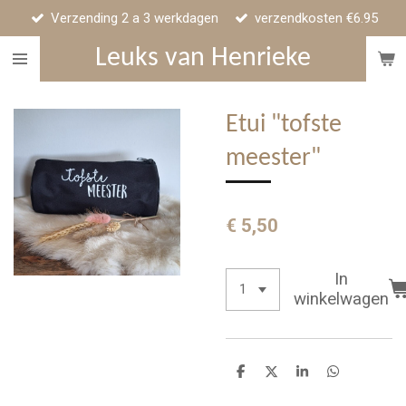
Verzending 2 a 3 werkdagen
verzendkosten €6.95
Ga
direct
Leuks van Henrieke
naar
de
hoofdinhoud
Etui "tofste
meester"
€ 5,50
In
winkelwagen
D
D
S
D
e
e
h
e
l
e
a
l