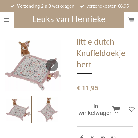
Verzending 2 a 3 werkdagen
verzendkosten €6.95
Ga
direct
Leuks van Henrieke
naar
de
hoofdinhoud
little dutch
Knuffeldoekje
hert
€ 11,95
In
winkelwagen