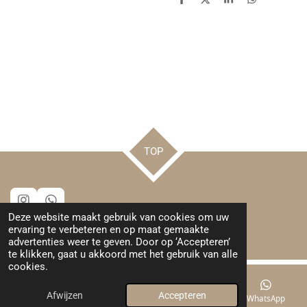
D
D
S
D
e
e
h
e
l
e
a
l
e
l
r
e
n
e
n
TOP
I
W
Deze website maakt gebruik van cookies om uw
n
h
© 2024 - 2026 Leuks van Henrieke
ervaring te verbeteren en op maat gemaakte
s
a
Powered by
JouwWeb
advertenties weer te geven. Door op ‘Accepteren’
t
t
te klikken, gaat u akkoord met het gebruik van alle
a
s
cookies.
g
A
r
p
a
p
Afwijzen
Accepteren
E-mailadres
Kaart
Instagram
WhatsApp
m