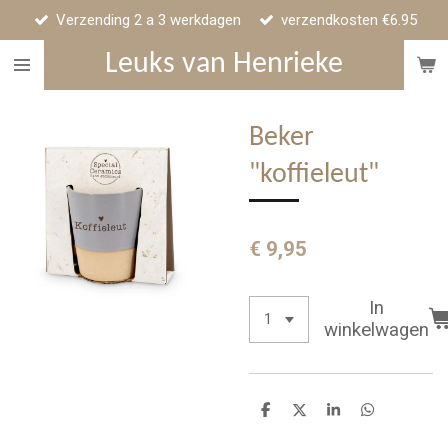
Verzending 2 a 3 werkdagen
verzendkosten €6.95
Ga
direct
Leuks van Henrieke
naar
de
hoofdinhoud
Beker
"koffieleut"
€ 9,95
In
winkelwagen
D
D
S
D
e
e
h
e
l
e
a
l