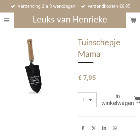
Verzending 2 a 3 werkdagen
verzendkosten €6.95
Ga
direct
Leuks van Henrieke
naar
de
hoofdinhoud
Tuinschepje
Mama
€ 7,95
In
winkelwagen
D
D
S
D
e
e
h
e
l
e
a
l