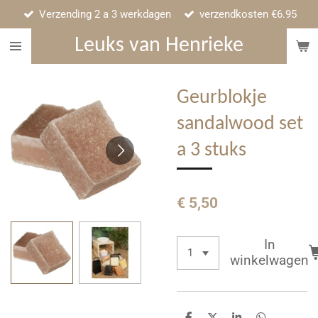
Verzending 2 a 3 werkdagen
verzendkosten €6.95
Ga
direct
Leuks van Henrieke
naar
de
hoofdinhoud
Geurblokje
sandalwood set
a 3 stuks
€ 5,50
In
winkelwagen