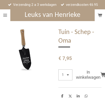
Verzending 2 a 3 werkdagen
verzendkosten €6.95
Ga
direct
Leuks van Henrieke
naar
de
hoofdinhoud
Tuin - Schep -
Oma
€ 7,95
In
winkelwagen
D
D
S
D
e
e
h
e
l
e
a
l