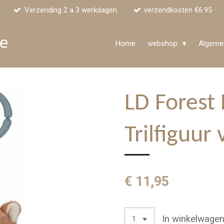
Verzending 2 a 3 werkdagen
verzendkosten €6.95
ke
Home
webshop
Algeme
LD Forest 
Trilfiguur 
€ 11,95
In winkelwage