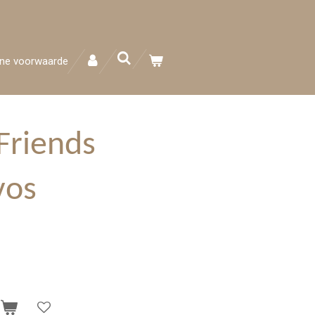
ne voorwaarde
Friends
vos
n