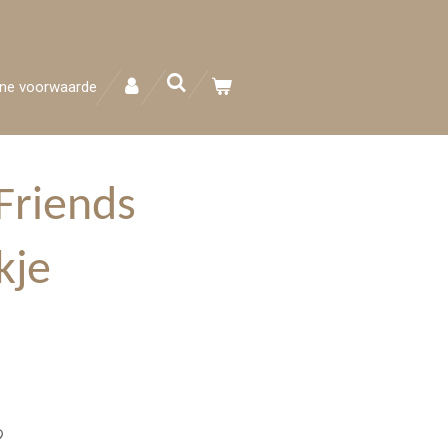
ne voorwaarde
Friends
kje