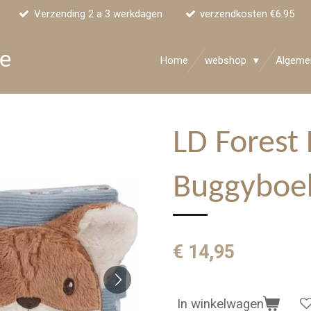
Verzending 2 a 3 werkdagen
verzendkosten €6.95
ke
Home
webshop
Algeme
LD Forest 
Buggyboe
€ 14,95
In winkelwagen