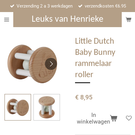
Verzending 2 a 3 werkdagen
verzendkosten €6.95
Ga
direct
Leuks van Henrieke
naar
de
hoofdinhoud
Little Dutch
Baby Bunny
rammelaar
roller
€ 8,95
In
winkelwagen