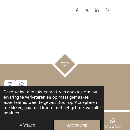
D
D
S
D
e
e
h
e
l
e
a
l
e
l
r
e
n
e
n
TOP
I
W
Deze website maakt gebruik van cookies om uw
n
h
© 2024 - 2026 Leuks van Henrieke
ervaring te verbeteren en op maat gemaakte
s
a
Powered by
JouwWeb
advertenties weer te geven. Door op ‘Accepteren’
t
t
te klikken, gaat u akkoord met het gebruik van alle
a
s
cookies.
g
A
r
p
a
p
Afwijzen
Accepteren
E-mailadres
Kaart
Instagram
WhatsApp
m