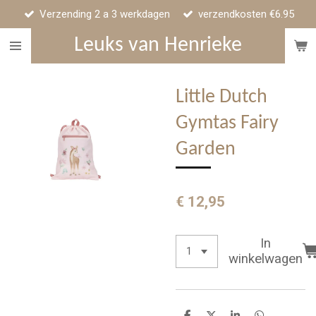
Verzending 2 a 3 werkdagen
verzendkosten €6.95
Ga
direct
Leuks van Henrieke
naar
de
hoofdinhoud
Little Dutch
Gymtas Fairy
Garden
€ 12,95
In
winkelwagen