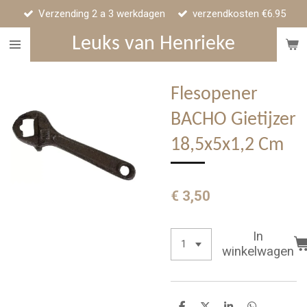
Verzending 2 a 3 werkdagen
verzendkosten €6.95
Ga
direct
Leuks van Henrieke
naar
de
hoofdinhoud
Flesopener
BACHO Gietijzer
18,5x5x1,2 Cm
€ 3,50
In
winkelwagen